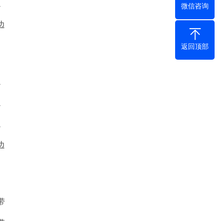
微信咨询
边
返回顶部
边
边