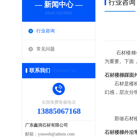
行业咨询
— 新闻中心 —
NEWS CENTRES
行业咨询
常见问题
石材楼梯作为
为重要。下面
联系我们
/ CONTACT US
石材楼梯踩面
石材是楼梯踏
幻感，层次分
全国免费客服电话
13885067168
那做石材楼
广东鑫润石材有限公司
石材楼梯外沿
邮箱：youweb@admin.com