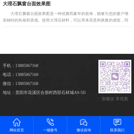
大理石飘窗台面效果图
大理石飘窗台面效果图是一种优雅而豪华的装饰，能够为您的窗户增
添独特的风格和质感。使用大理石材料，可以带来高贵和典雅的感觉，同
时其坚固和耐用的特性也使其成为理想的飘...
手机：13885067168
电话：13885067168
微信：13885067168
地址：贵阳市花溪区合朋村西部石材城A9-5D
加微信 享优惠
网站首页
一键拨号
微信咨询
联系我们