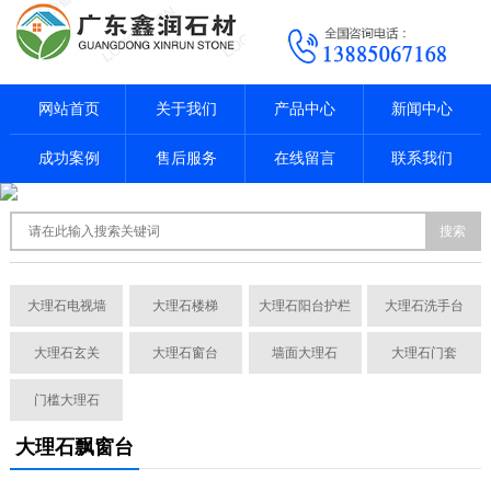
网站首页
关于我们
产品中心
新闻中心
成功案例
售后服务
在线留言
联系我们
搜索
大理石电视墙
大理石楼梯
大理石阳台护栏
大理石洗手台
大理石玄关
大理石窗台
墙面大理石
大理石门套
门槛大理石
大理石飘窗台